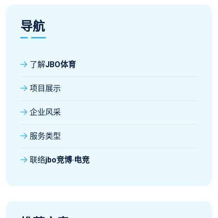
导航
了解
JBO体育
项目展示
企业风采
服务类型
联络
jbo竞博·电竞