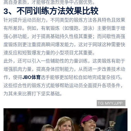
高自身素质，才能够在激烈竞争中占据优势。
3、不同训练方法效果比较
针对提升运动员耐力，不同类型的锻炼方法各具特色且效果
有所差异。例如，有氧锻炼（如慢跑、游泳）主要侧重于增
强心肺功能，对于提高基础持久性极其重要；而间歇性高强
度锻炼则更注重提高瞬间爆发能力，这对于网球这种需要快
速反应和短暂爆发力量的小型项目尤其重要。
此外，还可以引入一些辅助性的力量训练，这类锻炼有助于
增强肌肉力量，提高身体控制能力，从而进一步改善技术动
作，使得
JBO体育
选手能够更加轻松自如地完成复杂技巧。
这些综合性的锻炼方式能够帮助运动员全面提升各项条件，
为其未来比赛打下坚实基础。