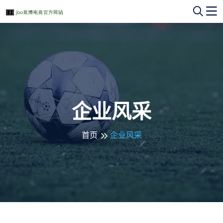
企业风采
首页
企业风采