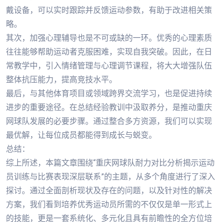
戴设备，可以实时跟踪并反馈运动参数，有助于改进相关策
略。
其次，加强心理辅导也是不可或缺的一环。优秀的心理素质
往往能够帮助运动者克服困难，实现自我突破。因此，在日
常教学中，引入情绪管理与心理调节课程，将大大增强队伍
整体抗压能力，提高竞技水平。
最后，与其他体育项目或领域跨界交流学习，也是促进持续
进步的重要途径。在总结经验教训中汲取养分，是推动重庆
网球队发展的必要步骤。通过整合多方资源，我们可以实现
最优解，让每位成员都能得到成长与蜕变。
总结：
综上所述，本篇文章围绕“重庆网球队耐力对比分析揭示运动
员训练与比赛表现深层联系”的主题，从多个角度进行了深入
探讨。通过全面剖析现状及存在的问题，以及针对性的解决
方案，我们看到培养优秀运动员所需的不仅仅是单一形式上
的技能，更是一套系统化、多元化且具有前瞻性的全方位培