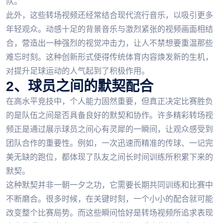
队。
此外，这些转场视频还经常结合现代流行音乐，以吸引更多
年轻观众。动感十足的背景音乐与激烈紧张的视频画面相结
合，营造出一种强烈的视觉冲击力，让人不禁想要重温那些
难忘时刻。这种创新形式使得传统体育内容焕发新的生机，
对提升足球运动的人气起到了积极作用。
2、球员之间的默契配合
在高水平竞技中，个人能力固然重要，但真正决定比赛胜负
的是队伍之间是否具备良好的默契和协作。许多精彩转场视
频正是通过展示球员之间心有灵犀的一瞬间，让观众感受到
团队合作的重要性。例如，一次迅速而精准的传球、一记完
美无缺的跑位，都体现了队友之间长时间训练所积累下来的
默契。
这种默契并非一朝一夕之功，它需要长期共同训练和比赛中
不断磨合。很多时候，在关键时刻，一个小小的配合就可能
改变整个比赛局势。而这些瞬间恰好是转场视频所追求表现