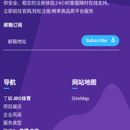
供安全、稳定的注册体验,24小时客服随时在线支持。
立即前往官网,轻松注册,畅享高品质平台服务
邮箱订阅
Subscribe
导航
网站地图
了解
JBO体育
SiteMap
项目展示
企业风采
服务类型