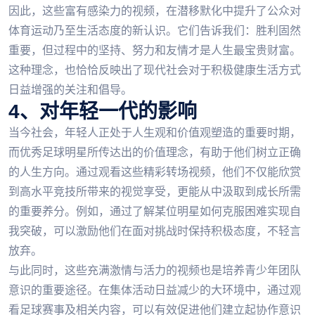
因此，这些富有感染力的视频，在潜移默化中提升了公众对
体育运动乃至生活态度的新认识。它们告诉我们：胜利固然
重要，但过程中的坚持、努力和友情才是人生最宝贵财富。
这种理念，也恰恰反映出了现代社会对于积极健康生活方式
日益增强的关注和倡导。
4、对年轻一代的影响
当今社会，年轻人正处于人生观和价值观塑造的重要时期，
而优秀足球明星所传达出的价值理念，有助于他们树立正确
的人生方向。通过观看这些精彩转场视频，他们不仅能欣赏
到高水平竞技所带来的视觉享受，更能从中汲取到成长所需
的重要养分。例如，通过了解某位明星如何克服困难实现自
我突破，可以激励他们在面对挑战时保持积极态度，不轻言
放弃。
与此同时，这些充满激情与活力的视频也是培养青少年团队
意识的重要途径。在集体活动日益减少的大环境中，通过观
看足球赛事及相关内容，可以有效促进他们建立起协作意识