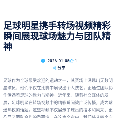
足球明星携手转场视频精彩
瞬间展现球场魅力与团队精
神
2026-01-05
1
分享
足球作为全球最受欢迎的运动之一，其赛场上涌现出无数明
星球员，他们不仅在比赛中展现出个人技艺，更通过团队协
作传递着足球的魅力与精神。近年来，随着社交媒体的发
展，足球明星在转场视频中的精彩瞬间被广泛传播，成为球
迷热议的话题。这些视频不仅展示了球员的技术和风采，更
凸显了团队合作的重要性。在这篇文章中，我们将从四个方