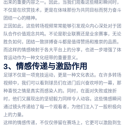
出来的重要内容之一。因此，当我们观看这些精彩瞬间时，
不仅是在欣赏技术，更是在体味那份为共同目标而努力奋斗
团结一心的精神。
正因如此，这些转场视频常常能够引发观众内心深处对于团
队合作价值观念共鸣。不论是职业联赛还是业余赛事，无论
胜负如何，团结一致拼搏奋斗都是值得赞扬和推崇的品质。
而这样的情感映射于各大平台上的分享，也进一步增强了体
育运动作为一种文化纽带的重要意义。
3、情感传递与激励作用
足球不仅是一项竞技运动，更是一种文化表达。在许多转场
视频中，我们可以看到球员们在进门后兴奋欢呼的一幕，那
种喜悦之情是真实而感染人的。同时，在面对失败或挫折
时，他们又展现出的坚韧毅力同样令人动容。这些情感瞬间
通过镜头传递给了每一个观看者，为他们注入了一股积极向
上的力量。
这样的情感传递，不仅仅停留在赛场上，它更可以激励到生