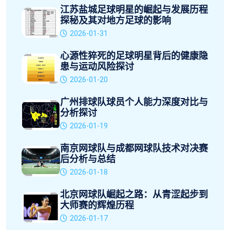
江苏盐城足球明星的崛起与发展历程
探秘及其对地方足球的影响
2026-01-31
心源性猝死的足球明星背后的健康隐
患与运动风险探讨
2026-01-20
广州排球队球员个人能力深度对比与
分析探讨
2026-01-19
南京网球队与成都网球队技术对决赛
后分析与总结
2026-01-18
北京网球队崛起之路：从青涩起步到
大师赛的辉煌历程
2026-01-17