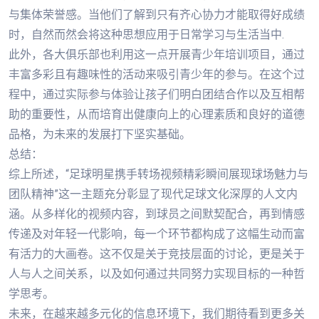
与集体荣誉感。当他们了解到只有齐心协力才能取得好成绩
时，自然而然会将这种思想应用于日常学习与生活当中.
此外，各大俱乐部也利用这一点开展青少年培训项目，通过
丰富多彩且有趣味性的活动来吸引青少年的参与。在这个过
程中，通过实际参与体验让孩子们明白团结合作以及互相帮
助的重要性，从而培育出健康向上的心理素质和良好的道德
品格，为未来的发展打下坚实基础。
总结：
综上所述，“足球明星携手转场视频精彩瞬间展现球场魅力与
团队精神”这一主题充分彰显了现代足球文化深厚的人文内
涵。从多样化的视频内容，到球员之间默契配合，再到情感
传递及对年轻一代影响，每一个环节都构成了这幅生动而富
有活力的大画卷。这不仅是关于竞技层面的讨论，更是关于
人与人之间关系，以及如何通过共同努力实现目标的一种哲
学思考。
未来，在越来越多元化的信息环境下，我们期待看到更多关