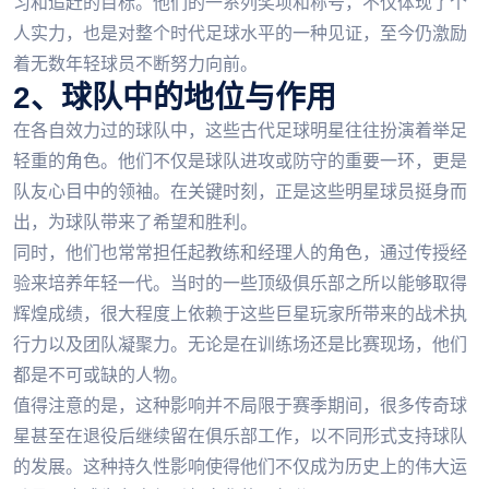
习和追赶的目标。他们的一系列奖项和称号，不仅体现了个
人实力，也是对整个时代足球水平的一种见证，至今仍激励
着无数年轻球员不断努力向前。
2、球队中的地位与作用
在各自效力过的球队中，这些古代足球明星往往扮演着举足
轻重的角色。他们不仅是球队进攻或防守的重要一环，更是
队友心目中的领袖。在关键时刻，正是这些明星球员挺身而
出，为球队带来了希望和胜利。
同时，他们也常常担任起教练和经理人的角色，通过传授经
验来培养年轻一代。当时的一些顶级俱乐部之所以能够取得
辉煌成绩，很大程度上依赖于这些巨星玩家所带来的战术执
行力以及团队凝聚力。无论是在训练场还是比赛现场，他们
都是不可或缺的人物。
值得注意的是，这种影响并不局限于赛季期间，很多传奇球
星甚至在退役后继续留在俱乐部工作，以不同形式支持球队
的发展。这种持久性影响使得他们不仅成为历史上的伟大运