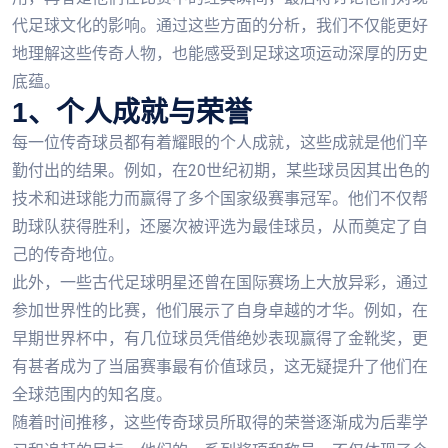
代足球文化的影响。通过这些方面的分析，我们不仅能更好
地理解这些传奇人物，也能感受到足球这项运动深厚的历史
底蕴。
1、个人成就与荣誉
每一位传奇球员都有着耀眼的个人成就，这些成就是他们辛
勤付出的结果。例如，在20世纪初期，某些球员因其出色的
技术和进球能力而赢得了多个国家级赛事冠军。他们不仅帮
助球队获得胜利，还屡次被评选为最佳球员，从而奠定了自
己的传奇地位。
此外，一些古代足球明星还曾在国际赛场上大放异彩，通过
参加世界性的比赛，他们展示了自身卓越的才华。例如，在
早期世界杯中，有几位球员凭借绝妙表现赢得了金靴奖，更
有甚者成为了当届赛事最有价值球员，这无疑提升了他们在
全球范围内的知名度。
随着时间推移，这些传奇球员所取得的荣誉逐渐成为后辈学