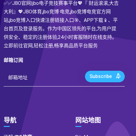
✅✅JBO官网|jbo电子竞技赛事平台💖『 财运滚滚,大吉
大利』💖JBO体育,jbo竞博·电竞,jbo竞博电竞官方网
站,jbo竞博入口快速注册链接入口🎯、APP下载📱、平
台首页及登录服务。作为中国区领先的平台,为用户提
供安全、稳定的注册体验,24小时客服随时在线支持。
立即前往官网,轻松注册,畅享高品质平台服务
邮箱订阅
Subscribe
导航
网站地图